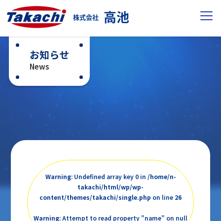
高池
株式会社
お知らせ
News
Warning
: Undefined array key 0 in
/home/n-
takachi/html/wp/wp-
content/themes/takachi/single.php
on line
26
Warning
: Attempt to read property "name" on null