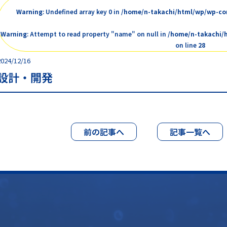
Warning
: Undefined array key 0 in
/home/n-takachi/html/wp/wp-con
Warning
: Attempt to read property "name" on null in
/home/n-takachi/
on line
28
2024/12/16
設計・開発
前の記事へ
記事一覧へ