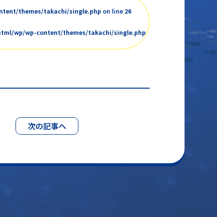
tent/themes/takachi/single.php
on line
26
html/wp/wp-content/themes/takachi/single.php
次の記事へ