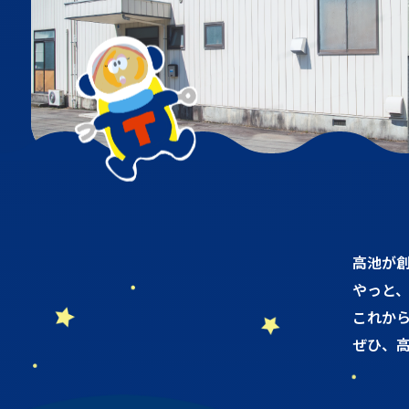
高池が創
やっと
これか
ぜひ、