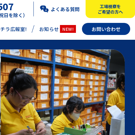
507
工場視察を
よくある質問
ご希望の方へ
・祝日を除く）
チラ広報室!
お知らせ
お問い合わせ
NEW!